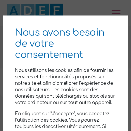
Aller
au
contenu
Nous avons besoin
Espace presse et kit media
de votre
ESPACE PRESSE ET KIT
consentement
MEDIA
Nous utilisons les cookies afin de fournir les
services et fonctionnalités proposés sur
LA PRESSE PARLE DE
notre site et afin d’améliorer l’expérience de
nos utilisateurs. Les cookies sont des
NOUS
données qui sont téléchargés ou stockés sur
votre ordinateur ou sur tout autre appareil.
Article Le Phare de Ré – 22 mars 2023 – Adef Île de
Ré (17)
En cliquant sur ”J’accepte”, vous acceptez
l’utilisation des cookies. Vous pourrez
Article Le Phare de Ré – 6 avril 2022 – Groupe e Île
toujours les désactiver ultérieurement. Si