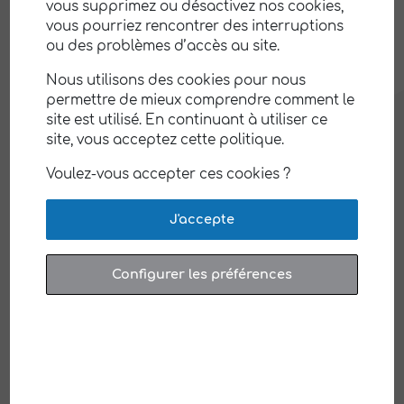
de Ré (17)
vous supprimez ou désactivez nos cookies,
vous pourriez rencontrer des interruptions
Réconcilier l’Homme et la Nature dans les jardins.
ou des problèmes d’accès au site.
Article du Sud-Ouest – 20 mars 2022 – Groupe e
Nous utilisons des cookies pour nous
Chateauneuf-sur-Charente (17)
permettre de mieux comprendre comment le
site est utilisé. En continuant à utiliser ce
Châteauneuf-sur-Charente : un ensemblier s’est
site, vous acceptez cette politique.
installé en territoire viticole.
Voulez-vous accepter ces cookies ?
«
Sabrina, nouvelle alchimiste des caves
» –
Article du Journal La Montagne publié le
J'accepte
20/07/2021
Sabrina s’est lancée dans la fabrication et la
Configurer les préférences
commercialisation de produits cosmétiques
naturels. Pour installer son laboratoire, elle a
investi un local pour le moins atypique puisqu’il
s’agit d’une cave !
Sabrina est accompagnée par Nelly OLLIER,
accompagnatrice socio-professionnelle au sein