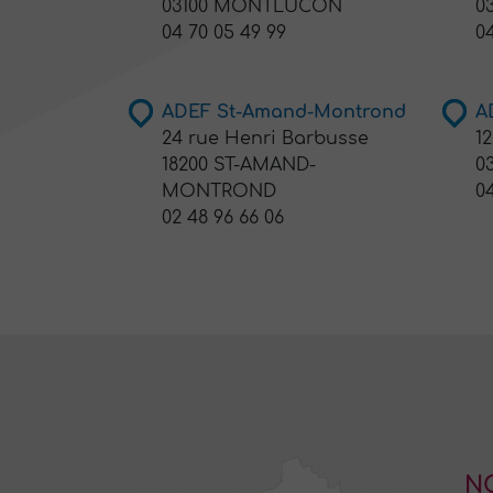
03100 MONTLUCON
0
04 70 05 49 99
04
ADEF St-Amand-Montrond
A
24 rue Henri Barbusse
1
18200 ST-AMAND-
0
MONTROND
04
02 48 96 66 06
N