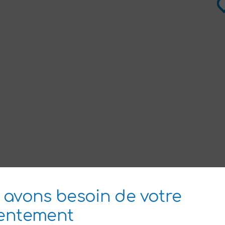
| Map data
Leaflet
 avons besoin de votre
entement