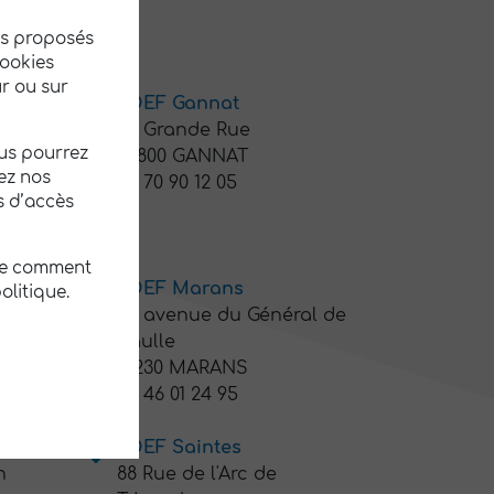
tés proposés
cookies
r ou sur
ADEF Gannat
rier
42 Grande Rue
ous pourrez
03800 GANNAT
ez nos
04 70 90 12 05
s d’accès
re comment
y
ADEF Marans
olitique.
45 avenue du Général de
Gaulle
AY
17230 MARANS
05 46 01 24 95
ADEF Saintes
n
88 Rue de l'Arc de