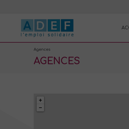
Aller
au
contenu
AC
Agences
AGENCES
+
−