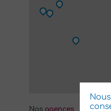
Nous
cons
Nos
agences