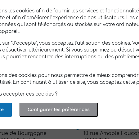
ons les cookies afin de fournir les services et fonctionnali
ite et afin d’améliorer l’expérience de nos utilisateurs. Les 
onnées qui sont téléchargés ou stockés sur votre ordinateu
DEF Clermont-Ferrand
ADEF Commentry
appareil.
6 boulevard François
3 rue Christophe Thiv
 sur ”J’accepte”, vous acceptez l’utilisation des cookies. V
itterrand
03600 COMMENTRY
s désactiver ultérieurement. Si vous supprimez ou désactiv
3000 CLERMONT-
04 70 64 91 11
ous pourriez rencontrer des interruptions ou des problème
ERRAND
 73 30 80 69
sons des cookies pour nous permettre de mieux comprend
DEF La Rochelle
ADEF Le Puy en Vela
utilisé. En continuant à utiliser ce site, vous acceptez cette p
57 Bis Avenue Denfert-
32 boulevard de la
s accepter ces cookies ?
ochereau
République
7000 LA ROCHELLE
43000 LE PUY-EN-VEL
te
Configurer les préférences
 46 41 09 06
04 71 00 01 74
DEF Moulins
ADEF Riom
 rue de Bourgogne
10 rue Amable Fauco