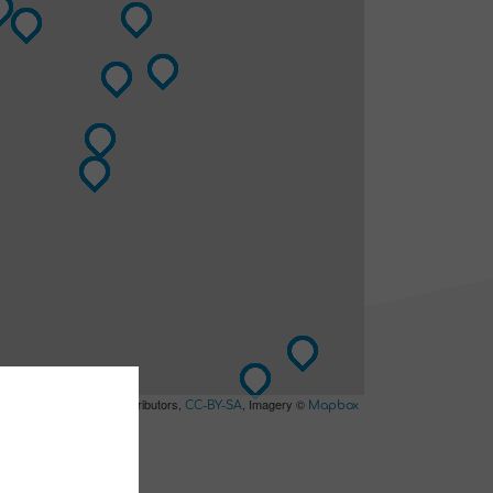
 ©
contributors,
, Imagery ©
OpenStreetMap
CC-BY-SA
Mapbox