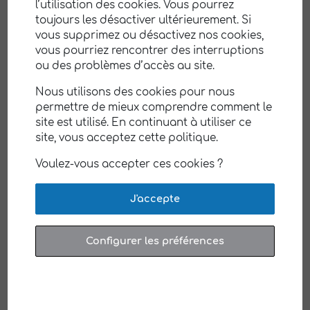
l’utilisation des cookies. Vous pourrez
FEMMES/HOMMES POUR 2022
13 février 2023
toujours les désactiver ultérieurement. Si
vous supprimez ou désactivez nos cookies,
vous pourriez rencontrer des interruptions
ou des problèmes d’accès au site.
Nous utilisons des cookies pour nous
permettre de mieux comprendre comment le
site est utilisé. En continuant à utiliser ce
site, vous acceptez cette politique.
INAUGURATION D’UNE NOUVELLE ANTENNE DE
Voulez-vous accepter ces cookies ?
L’ENSEMBLIER GROUPE E
À CHATEAUNEUF-SUR-CHARENTE
18 mars 2022
J'accepte
Configurer les préférences